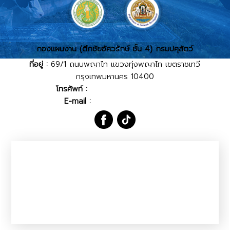
กองแผนงาน (ตึกชัยอัศวรักษ์ ชั้น 4) กรมปศุสัตว์
ที่อยู่ :
69/1 ถนนพญาไท แขวงทุ่งพญาไท เขตราชเทวี
กรุงเทพมหานคร 10400
โทรศัพท์ :
02-653-4444 ต่อ 2214
E-mail :
planning@dld.go.th