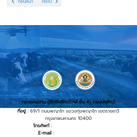
เนื้อหาก่อนหน้า: ผู้อำนวยการกองแผนงานไหว้สักการะสิ่งศักดิ์สิทธิ์ประ
เนื้อหาถัดไป: การจัดประชุมมอบนโยบายการดำเนินง
ก่อนหน้า
ต่อไป
กองแผนงาน (ตึกชัยอัศวรักษ์ ชั้น 4) กรมปศุสัตว์
ที่อยู่ :
69/1 ถนนพญาไท แขวงทุ่งพญาไท เขตราชเทวี
กรุงเทพมหานคร 10400
โทรศัพท์ :
02-653-4444 ต่อ 2214
E-mail :
planning@dld.go.th