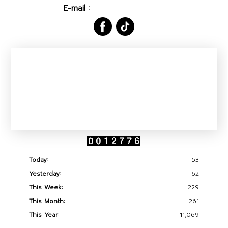
E-mail :
planning@dld.go.th
Today:
53
Yesterday:
62
This Week:
229
This Month:
261
This Year:
11,069